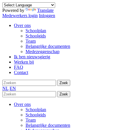
Powered by
Translate
Medewerkers login
Inloggen
Over ons
Schoolplan
Schoolgids
Team
Belangrijke documenten
Medezeggenschap
Ik ben nieuwsgierig
Werken bij
FAQ
Contact
Zoek
NL
EN
Zoek
Over ons
Schoolplan
Schoolgids
Team
Belangrijke documenten